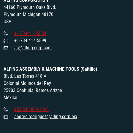
ALFING CORPORATION
44160 Plymouth Oaks Blvd.
Plymouth Michigan 48170
USA
+1-734-414-5884
+1-734-414-5899
ac@alfing-corp.com
ALFING ASSEMBLY & MACHINE TOOLS (Saltillo)
Blvd. Las Torres 418 A
Colonial Molinos del Rey
25903 Coahuila, Ramos Arizpe
México
+52-844-869-2394
andres.rodriguez@alfing-corp.mx